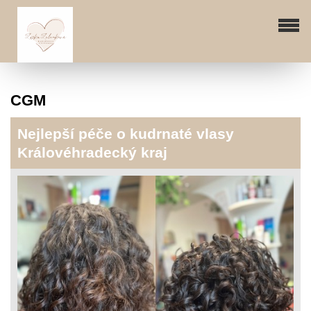
CGM
Nejlepší péče o kudrnaté vlasy
Královéhradecký kraj