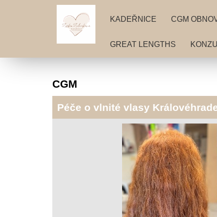
KADEŘNICE
CGM OBNOV
GREAT LENGTHS
KONZU
CGM
Péče o vlnité vlasy Královéhrade