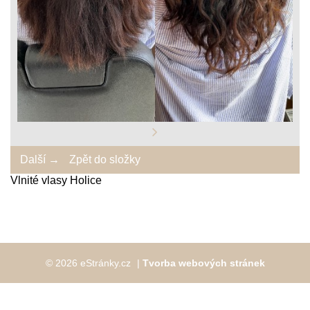
Další →
Zpět do složky
Vlnité vlasy Holice
© 2026 eStránky.cz
|
Tvorba webových stránek