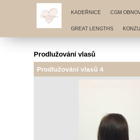
KADEŘNICE
CGM OBNOV
GREAT LENGTHS
KONZU
Prodlužování vlasů
Prodlužování vlasů 4